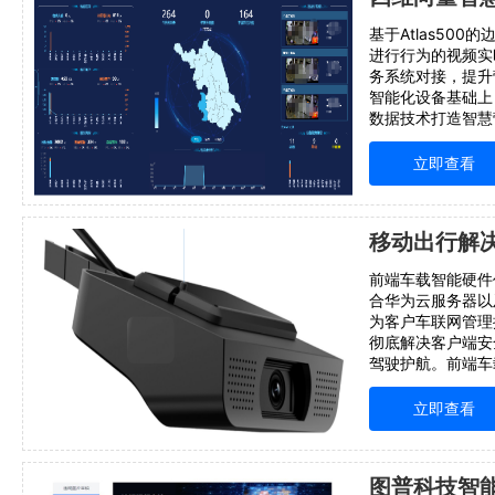
基于Atlas50
进行行为的视频实
务系统对接，提升
智能化设备基础上
数据技术打造智慧
为中心，为客户提
全、更高效、更人
立即查看
现快捷、高效的超值
移动出行解决
前端车载智能硬件
合华为云服务器以及
为客户车联网管理
彻底解决客户端安
驾驶护航。前端车
感知端，结合华为云
技能基底，为客户
立即查看
解决方案，彻底解
图普科技智