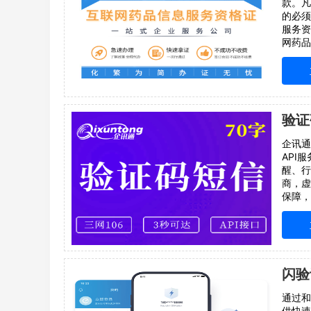
款。凡
的必须
服务资
网药品
_______
案例枚
验证
企讯通
API
醒、行
商，虚
保障，
保障，
服务三
三大运
信级运
闪验
通过和
供快速