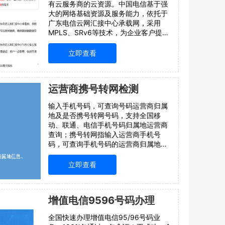
有云服务商的云资源。中国电信基于强
大的网络基础资源及服务能力，依托于
广东电信云网汇接中心承载网，采用
MPLS、SRv6等技术，为企业客户提供
一站式接入专线服务。客户通过一条专
线就近接入连接华为公有云服务商的云
立即查看
资源，业务一键开通，全程全网可视管
理和
运营商携号转网检测
输入手机号码，可查询号码运营商归属
地及是否携号转网号码，支持全国移
动、联通、电信手机号码归属地运营商
查询；携号转网指输入运营商手机号
码，可查询手机号码的运营商归属地及
是否携号转网号码，可支持全国移动、
联通、电信手机号码归属地运营商查
立即查看
询；携号转网查询主要针对于各种通信
业务中，涉及到
增值电信9596号码办理
全国快速办理增值电信95/96号码业