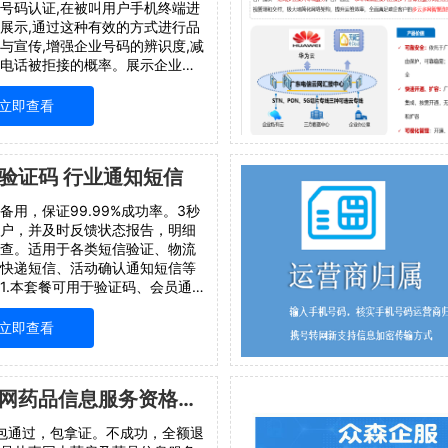
号码认证,在被叫用户手机终端进
展示,通过这种有效的方式进行品
与宣传,增强企业号码的辨识度,减
电话被拒接的概率。展示企业真
提高号码可信度和接听率提高企
号码信息留存认证名称：大运重
立即查看
热线，大运新能源销售服务热线
验证码 行业通知短信
备用，保证99.99%成功率。3秒
户，并及时反馈状态报告，明细
查。适用于各类短信验证、物流
快递短信、活动确认通知短信等
1.本套餐可用于验证码、会员通知
类短信（不能含有营销属性）；
收短信的通知短信不适用于本套
立即查看
有需要，请联系客户经理进行咨
互联网药品信息服务资格证书
%包通过，包拿证。不成功，全额退