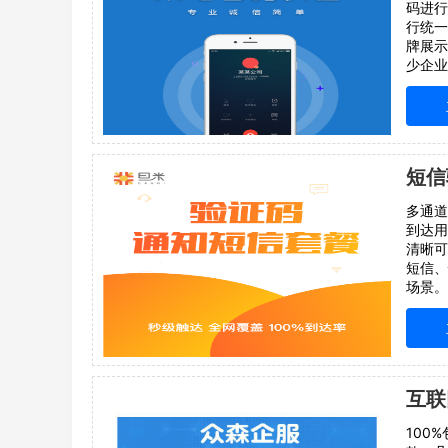
码进行
行统一
牌展示
少企业
实信息
业形象
卡服务
短信
多通道
到达用
清晰可
短信、
场景。
等通知
2.催
餐，如
询；3
100