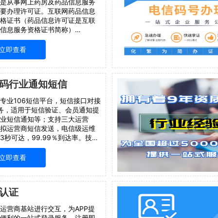
是从事网上药房及药品信息服务
要办理许可证。互联网药品信息
格证书（药品信息许可证是互联
信息服务资格证书简称）
______________________________________________
立即查看
码行业通知短信
专业106短信平台，短信接口对接
服务，适用于短信验证、会员通知提
业短信通知等；支持三大运营
拟运营商短信发送，电信级运维
3秒可达，99.99％到达率。技术
设立客户专业服务小组，一对一
网106、安全稳定、正规专业支持
立即查看
营商，虚拟运营商短信发送，电
维保障，3秒可达，99
认证
运营商基站进行交互，为APP提
便利的一站式登录服务。注册即