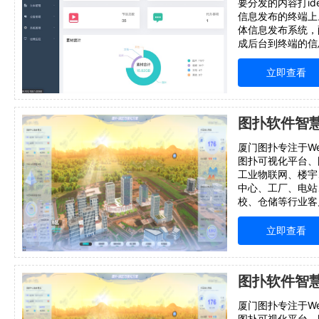
要分发的内容打id
信息发布的终端上
体信息发布系统，配
成后台到终端的信
便地管理成百上千
传播。借助这套系
立即查看
地方都可以在该平
厦门图扑专注于We
图扑可视化平台、
工业物联网、楼宇
中心、工厂、电站
校、仓储等行业客
方案华为云云市场
展示、数字孪生、
立即查看
多端访问、自主研
字经
厦门图扑专注于We
图扑可视化平台、