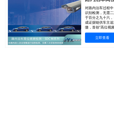
对路内泊车过程中
识别检测，无需二
于百分之九十六，
成证据链供车主追
缴，首创“高位视频
式。【重要提醒】
和License授
立即查看
并激活，不含算法